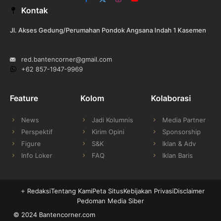
Facebook
X
Instagram
YouTube
Kontak
(Twitter)
Jl. Akses Gedung/Perumahan Pondok Angsana Indah 1 Kasemen
red.bantencorner@gmail.com
+62 857-1947-9969
Feature
Kolom
Kolaborasi
News
Jadi Kolumnis
Media Partner
Perspektif
Kirim Opini
Sponsorship
Figure
S&K
Iklan & Adv
Info Loker
FAQ
Iklan Baris
Redaksi
Tentang Kami
Peta Situs
Kebijakan Privasi
Disclaimer
Pedoman Media Siber
© 2024 Bantencorner.com