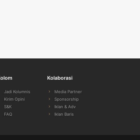
Kolom
Kolaborasi
Jadi Kolumnis
Media Partner
Kirim Opini
Sponsorship
S&K
Iklan & Adv
FAQ
Iklan Baris