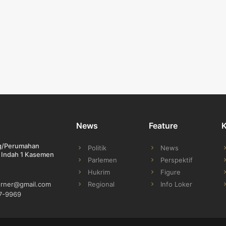
News
Feature
ng/Perumahan
Politik
News
 Indah 1 Kasemen
Parlemen
Perspektif
Hukrim
Figure
Regional
Info Loker
orner@gmail.com
7-9969