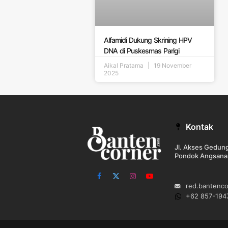
Alfamidi Dukung Skrining HPV
DNA di Puskesmas Parigi
Aikal Pratama
19 November
2025
Kontak
Jl. Akses Gedu
Pondok Angsana
Facebook
X
Instagram
YouTube
red.bantenc
(Twitter)
+62 857-194