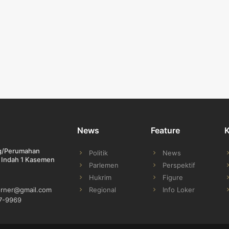
News
Feature
ng/Perumahan
Politik
News
 Indah 1 Kasemen
Parlemen
Perspektif
Hukrim
Figure
Regional
Info Loker
orner@gmail.com
7-9969