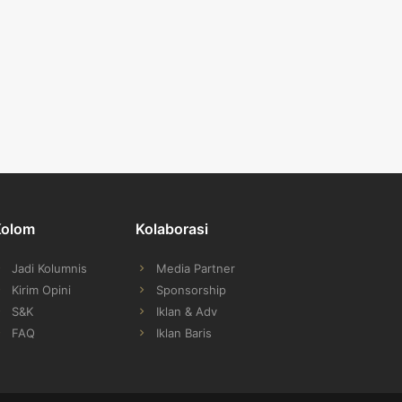
Kolom
Kolaborasi
Jadi Kolumnis
Media Partner
Kirim Opini
Sponsorship
S&K
Iklan & Adv
FAQ
Iklan Baris