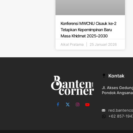
Konferensi MWCNU Cisauk ke-2
Tetapkan Kepemimpinan Baru
Masa Khidmat 2025–2030
Aikal Pratama
25 Januari 2026
Kontak
Jl. Akses Gedu
Pondok Angsana
Facebook
X
Instagram
YouTube
red.bantenc
(Twitter)
+62 857-194