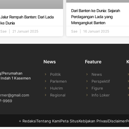
Dari Banten ke Dunia: Sejarah
Perdagangan Lada yang
Jalur Rempah Banten: Dari Lada
Mengangkat Banten
ke Dunia
Sae
21 Januari 2025
Sae
16 Januari 2025
News
Feature
ng/Perumahan
Politik
News
 Indah 1 Kasemen
Parlemen
Perspektif
Hukrim
Figure
Regional
Info Loker
orner@gmail.com
7-9969
Redaksi
Tentang Kami
Peta Situs
Kebijakan Privasi
Disclaimer
P