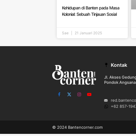
Kehidupan di Banten pada Masa
Kolonial: Sebuah Tinjauan Sosial
Sae
21 Januari 2025
Kontak
Jl. Akses Gedu
Pondok Angsana
Facebook
X
Instagram
YouTube
red.bantenc
(Twitter)
+62 857-194
© 2024 Bantencorner.com