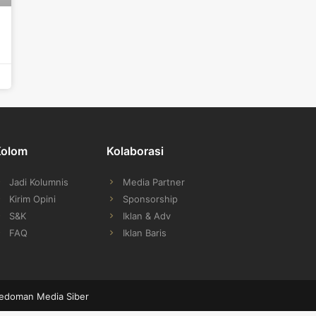
Kolom
Kolaborasi
Jadi Kolumnis
Media Partner
Kirim Opini
Sponsorship
S&K
Iklan & Adv
FAQ
Iklan Baris
edoman Media Siber