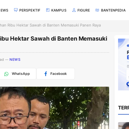
NEWS
PERSPEKTIF
KAMPUS
FIGURE
BANTENPEDIA
uhan Ribu Hektar Sawah di Banten Memasuki Panen Raya
Ribu Hektar Sawah di Banten Memasuki
ead
NEWS
WhatsApp
Facebook
TER