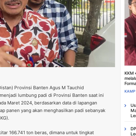
KKM 4
melal
Forma
istan) Provinsi Banten Agus M Tauchid
KAMP
enjadi lumbung padi di Provinsi Banten saat ini
da Maret 2024, berdasarkan data di lapangan
Us
siap panen yang akan menghasilkan padi sebanyak
Ma
Le
GKG).
DP
tar 166.741 ton beras, dimana untuk tingkat
Le