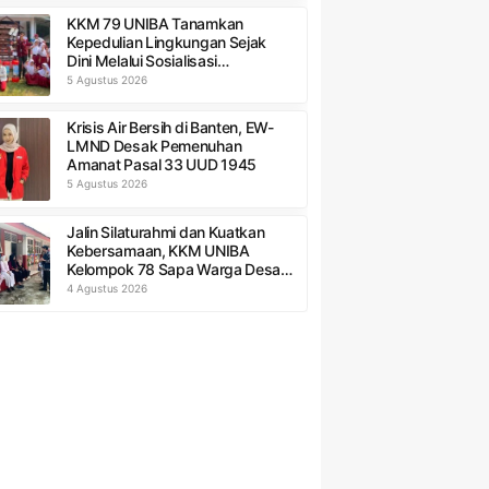
KKM 79 UNIBA Tanamkan
Kepedulian Lingkungan Sejak
Dini Melalui Sosialisasi
Pengelolaan Sampah di SDN 1
5 Agustus 2026
Sukadaya
Krisis Air Bersih di Banten, EW-
LMND Desak Pemenuhan
Amanat Pasal 33 UUD 1945
5 Agustus 2026
Jalin Silaturahmi dan Kuatkan
Kebersamaan, KKM UNIBA
Kelompok 78 Sapa Warga Desa
Sumurbandung
4 Agustus 2026