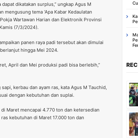
Cu
 dapat dikatakan surplus,” ungkap Agus M
gan mengusung tema ‘Apa Kabar Kedaulatan
Ka
t Pokja Wartawan Harian dan Elektronik Provinsi
Pe
Kamis (7/3/2024).
Ma
Pe
mpaikan panen raya padi tersebut akan dimulai
Fe
berlanjut hingga Mei 2024.
Ba
REC
et, April dan Mei produksi padi bisa berlebih,”
sapi, kerbau dan ayam ras, kata Agus M Tauchid,
esuai dengan kebutuhan dan suplai.
 di Maret mencapai 4.770 ton dan ketersedian
 ras kebutuhan di Maret 17.000 ton dan
.