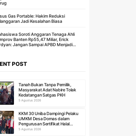
rug
sus Gas Portable: Hakim Reduksi
langgaran Jadi Kesalahan Biasa ​
hasiswa Soroti Anggaran Tenaga Ahli
mprov Banten Rp55,47 Miliar, Erick
rdyan: Jangan Sampai APBD Menjadi
ncakan Segelintir Orang
ENT POST
Tanah Bukan Tanpa Pemilik,
Masyarakat Adat Nabire Tolak
Kedatangan Satgas PKH
5 Agustus 2026
KKM 30 Uniba Dampingi Pelaku
UMKM Desa Domas dalam
Pengurusan Sertifikat Halal
Produk
5 Agustus 2026