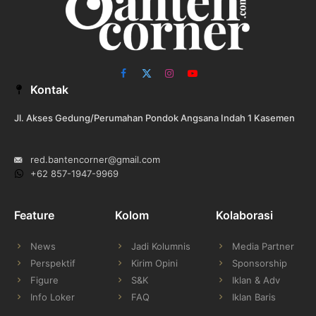
Facebook
X
Instagram
YouTube
Kontak
(Twitter)
Jl. Akses Gedung/Perumahan Pondok Angsana Indah 1 Kasemen
red.bantencorner@gmail.com
+62 857-1947-9969
Feature
Kolom
Kolaborasi
News
Jadi Kolumnis
Media Partner
Perspektif
Kirim Opini
Sponsorship
Figure
S&K
Iklan & Adv
Info Loker
FAQ
Iklan Baris