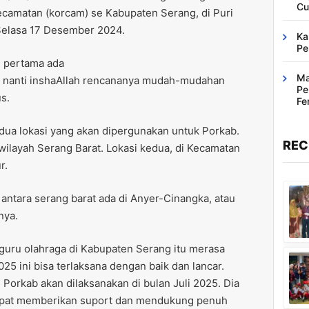
Cu
ecamatan (korcam) se Kabupaten Serang, di Puri
Selasa 17 Desember 2024.
Ka
Pe
g pertama ada
Ma
 nanti inshaAllah rencananya mudah-mudahan
Pe
us.
Fe
Ba
dua lokasi yang akan dipergunakan untuk Porkab.
REC
wilayah Serang Barat. Lokasi kedua, di Kecamatan
r.
 antara serang barat ada di Anyer-Cinangka, atau
nya.
 guru olahraga di Kabupaten Serang itu merasa
25 ini bisa terlaksana dengan baik dan lancar.
, Porkab akan dilaksanakan di bulan Juli 2025. Dia
apat memberikan suport dan mendukung penuh