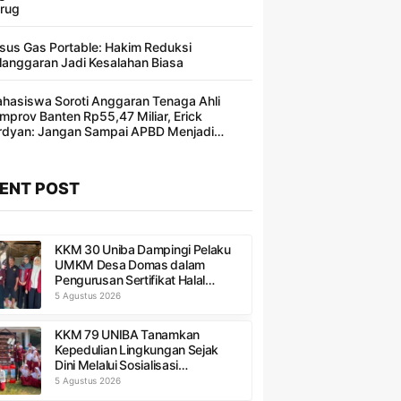
rug
sus Gas Portable: Hakim Reduksi
langgaran Jadi Kesalahan Biasa ​
hasiswa Soroti Anggaran Tenaga Ahli
mprov Banten Rp55,47 Miliar, Erick
rdyan: Jangan Sampai APBD Menjadi
ncakan Segelintir Orang
ENT POST
KKM 30 Uniba Dampingi Pelaku
UMKM Desa Domas dalam
Pengurusan Sertifikat Halal
Produk
5 Agustus 2026
KKM 79 UNIBA Tanamkan
Kepedulian Lingkungan Sejak
Dini Melalui Sosialisasi
Pengelolaan Sampah di SDN 1
5 Agustus 2026
Sukadaya