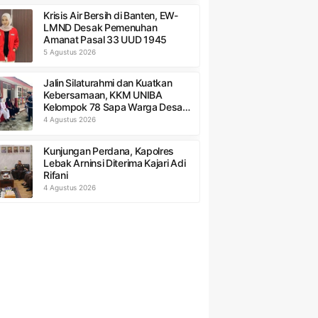
Krisis Air Bersih di Banten, EW-
LMND Desak Pemenuhan
Amanat Pasal 33 UUD 1945
5 Agustus 2026
Jalin Silaturahmi dan Kuatkan
Kebersamaan, KKM UNIBA
Kelompok 78 Sapa Warga Desa
Sumurbandung
4 Agustus 2026
Kunjungan Perdana, Kapolres
Lebak Arninsi Diterima Kajari Adi
Rifani
4 Agustus 2026