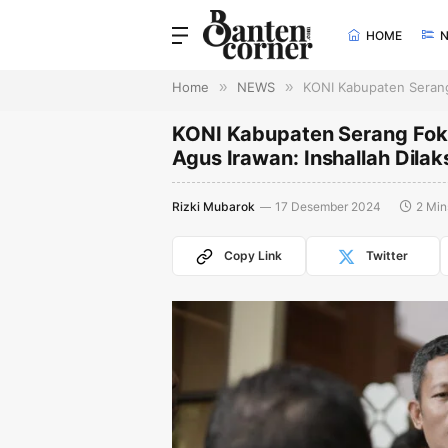
HOME
Home
»
NEWS
»
KONI Kabupaten Serang 
KONI Kabupaten Serang Fok
Agus Irawan: Inshallah Dilak
Rizki Mubarok
17 Desember 2024
2 Min
Copy Link
Twitter