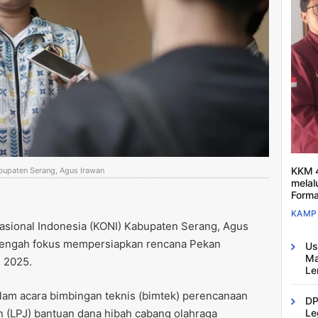
KKM 4
bupaten Serang, Agus Irawan
melal
Forma
KAMP
asional Indonesia (KONI) Kabupaten Serang, Agus
tengah fokus mempersiapkan rencana Pekan
Us
Ma
 2025.
Le
alam acara bimbingan teknis (bimtek) perencanaan
DP
 (LPJ) bantuan dana hibah cabang olahraga
Le