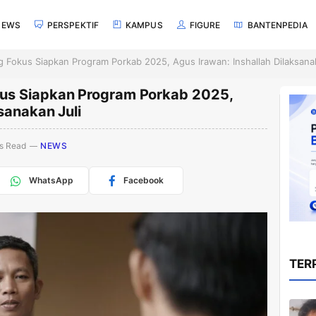
NEWS
PERSPEKTIF
KAMPUS
FIGURE
BANTENPEDIA
Fokus Siapkan Program Porkab 2025, Agus Irawan: Inshallah Dilaksanak
us Siapkan Program Porkab 2025,
sanakan Juli
s Read
NEWS
WhatsApp
Facebook
TER