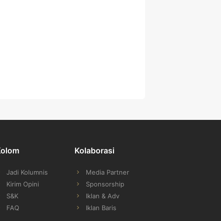
Kolom
Kolaborasi
Jadi Kolumnis
Media Partner
Kirim Opini
Sponsorship
S&K
Iklan & Adv
FAQ
Iklan Baris