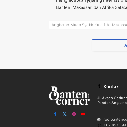
menghidupkan jejaring internasional
Banten, Makassar, dan Afrika Selata
Angkatan Muda Syekh Yusuf Al-Makassa
Kontak
Jl. Akses Gedu
Pondok Angsana
Facebook
X
Instagram
YouTube
red.bantenc
(Twitter)
+62 857-194