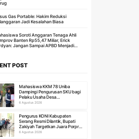
rug
sus Gas Portable: Hakim Reduksi
langgaran Jadi Kesalahan Biasa ​
hasiswa Soroti Anggaran Tenaga Ahli
mprov Banten Rp55,47 Miliar, Erick
rdyan: Jangan Sampai APBD Menjadi
ncakan Segelintir Orang
ENT POST
Mahasiswa KKM 78 Uniba
Dampingi Pengurusan SKU bagi
Pelaku Usaha Desa
Sumurbandung
6 Agustus 2026
Pengurus KONI Kabupaten
Serang Resmi Dilantik, Bupati
Zakiyah Targetkan Juara Porprov
Banten 2026
6 Agustus 2026