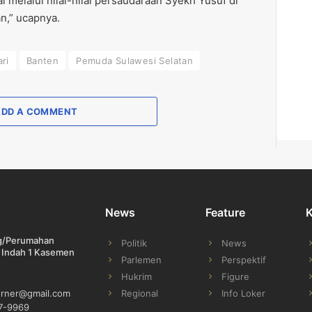
 melalui nilai-nilai persaudaraan Syekh Yusuf di
n,” ucapnya.
ri
Banten
Pemuda Sulawesi Selatan
ADD A COMMENT
News
Feature
ng/Perumahan
Politik
News
 Indah 1 Kasemen
Parlemen
Perspektif
Hukrim
Figure
Regional
Info Loker
orner@gmail.com
7-9969