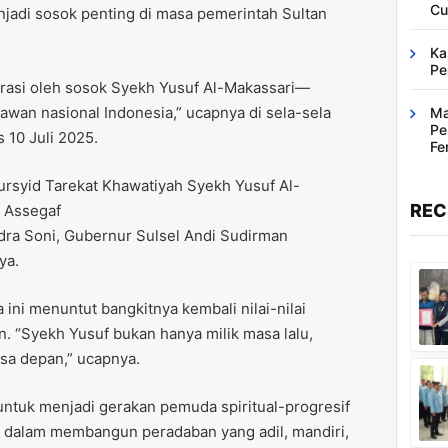
Cu
jadi sosok penting di masa pemerintah Sultan
Ka
Pe
irasi oleh sosok Syekh Yusuf Al-Makassari—
lawan nasional Indonesia,” ucapnya di sela-sela
Ma
Pe
 10 Juli 2025.
Fe
Ba
rsyid Tarekat Khawatiyah Syekh Yusuf Al-
REC
 Assegaf
ra Soni, Gubernur Sulsel Andi Sudirman
ya.
ni menuntut bangkitnya kembali nilai-nilai
. “Syekh Yusuf bukan hanya milik masa lalu,
sa depan,” ucapnya.
ntuk menjadi gerakan pemuda spiritual-progresif
 dalam membangun peradaban yang adil, mandiri,