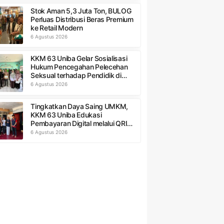
Stok Aman 5,3 Juta Ton, BULOG
Perluas Distribusi Beras Premium
ke Retail Modern
6 Agustus 2026
KKM 63 Uniba Gelar Sosialisasi
Hukum Pencegahan Pelecehan
Seksual terhadap Pendidik di
MTs Al-Ittihad
6 Agustus 2026
Tingkatkan Daya Saing UMKM,
KKM 63 Uniba Edukasi
Pembayaran Digital melalui QRIS
di Kampung Peres
6 Agustus 2026