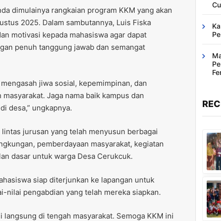
Cu
nda dimulainya rangkaian program KKM yang akan
gustus 2025. Dalam sambutannya, Luis Fiska
Ka
dan motivasi kepada mahasiswa agar dapat
Pe
ngan penuh tanggung jawab dan semangat
Ma
Pe
Fe
Ba
mengasah jiwa sosial, kepemimpinan, dan
h masyarakat. Jaga nama baik kampus dan
REC
di desa,” ungkapnya.
 lintas jurusan yang telah menyusun berbagai
 lingkungan, pemberdayaan masyarakat, kegiatan
pilan dasar untuk warga Desa Cerukcuk.
asiswa siap diterjunkan ke lapangan untuk
i-nilai pengabdian yang telah mereka siapkan.
si langsung di tengah masyarakat. Semoga KKM ini