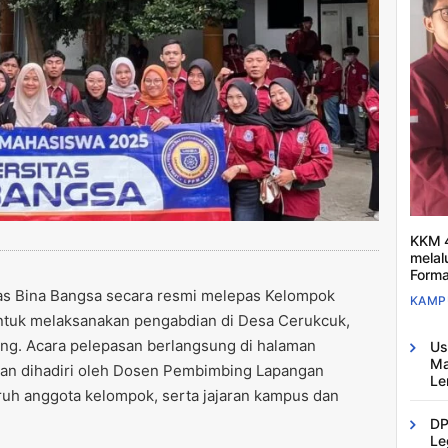
KKM 4
melal
Forma
as Bina Bangsa secara resmi melepas Kelompok
KAMP
untuk melaksanakan pengabdian di Desa Cerukcuk,
ng. Acara pelepasan berlangsung di halaman
Us
Ma
dan dihadiri oleh Dosen Pembimbing Lapangan
Le
uruh anggota kelompok, serta jajaran kampus dan
DP
Le