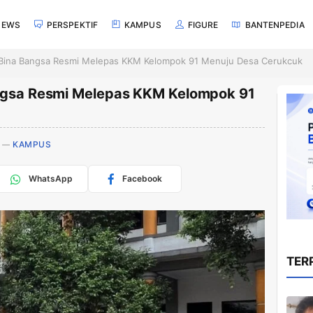
NEWS
PERSPEKTIF
KAMPUS
FIGURE
BANTENPEDIA
s Bina Bangsa Resmi Melepas KKM Kelompok 91 Menuju Desa Cerukcuk
angsa Resmi Melepas KKM Kelompok 91
KAMPUS
WhatsApp
Facebook
TER