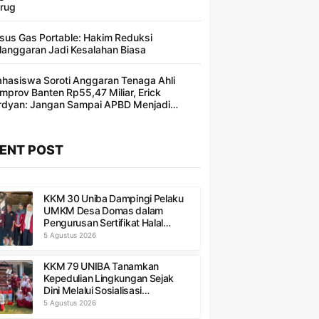
rug
sus Gas Portable: Hakim Reduksi
langgaran Jadi Kesalahan Biasa ​
hasiswa Soroti Anggaran Tenaga Ahli
mprov Banten Rp55,47 Miliar, Erick
rdyan: Jangan Sampai APBD Menjadi
ncakan Segelintir Orang
ENT POST
KKM 30 Uniba Dampingi Pelaku
UMKM Desa Domas dalam
Pengurusan Sertifikat Halal
Produk
5 Agustus 2026
KKM 79 UNIBA Tanamkan
Kepedulian Lingkungan Sejak
Dini Melalui Sosialisasi
Pengelolaan Sampah di SDN 1
5 Agustus 2026
Sukadaya