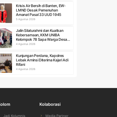
Krisis Air Bersih di Banten, EW-
LMND Desak Pemenuhan
Amanat Pasal 33 UUD 1945
5 Agustus 2026
Jalin Silaturahmi dan Kuatkan
Kebersamaan, KKM UNIBA
Kelompok 78 Sapa Warga Desa
Sumurbandung
4 Agustus 2026
Kunjungan Perdana, Kapolres
Lebak Arninsi Diterima Kajari Adi
Rifani
4 Agustus 2026
Kolom
Kolaborasi
Jadi Kolumnis
Media Partner