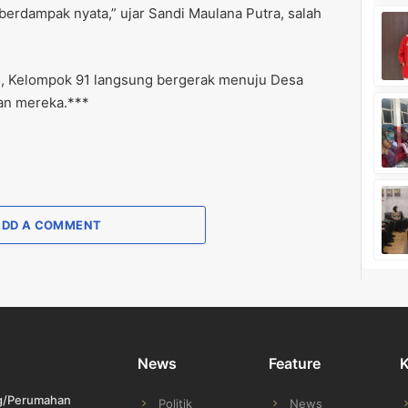
erdampak nyata,” ujar Sandi Maulana Putra, salah
s, Kelompok 91 langsung bergerak menuju Desa
an mereka.***
ADD A COMMENT
News
Feature
ng/Perumahan
Politik
News