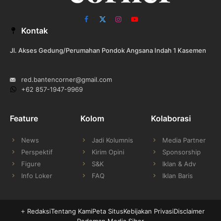
Facebook
X
Instagram
YouTube
Kontak
(Twitter)
Jl. Akses Gedung/Perumahan Pondok Angsana Indah 1 Kasemen
red.bantencorner@gmail.com
+62 857-1947-9969
Feature
Kolom
Kolaborasi
News
Jadi Kolumnis
Media Partner
Perspektif
Kirim Opini
Sponsorship
Figure
S&K
Iklan & Adv
Info Loker
FAQ
Iklan Baris
Redaksi
Tentang Kami
Peta Situs
Kebijakan Privasi
Disclaimer
Pedoman Media Siber