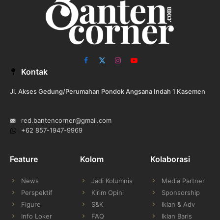
Facebook
X
Instagram
YouTube
Kontak
(Twitter)
Jl. Akses Gedung/Perumahan Pondok Angsana Indah 1 Kasemen
red.bantencorner@gmail.com
+62 857-1947-9969
Feature
Kolom
Kolaborasi
News
Jadi Kolumnis
Media Partner
Perspektif
Kirim Opini
Sponsorship
Figure
S&K
Iklan & Adv
Info Loker
FAQ
Iklan Baris