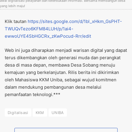
awal digitalisasi pelayanan dan keterbukaan informasi. Bersama membangun desa
yang lebih maju!
Klik tautan
https://sites.google.com/d/1bl_xHkm_GsPHT-
TWUQvTezo6KFM84LUH/p/1ai4-
ewwoUYE4SbHGCRx_zKwPocud-Rrr/edit
Web ini juga diharapkan menjadi warisan digital yang dapat
terus dikembangkan oleh generasi muda dan perangkat
desa di masa depan, membawa Desa Sobang menuju
kemajuan yang berkelanjutan. Rilis berita ini dikirimkan
oleh Mahasiswa KKM Uniba, sebagai wujud komitmen
dalam mendukung pembangunan desa melalui
pemanfaatan teknologi.***
Digitalisasi
KKM
UNIBA