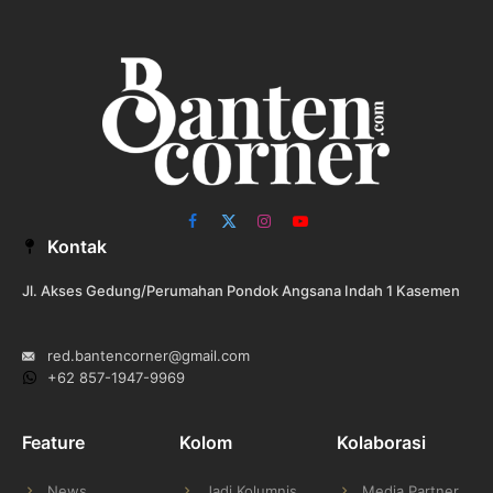
Facebook
X
Instagram
YouTube
Kontak
(Twitter)
Jl. Akses Gedung/Perumahan Pondok Angsana Indah 1 Kasemen
red.bantencorner@gmail.com
+62 857-1947-9969
Feature
Kolom
Kolaborasi
News
Jadi Kolumnis
Media Partner