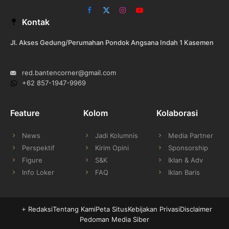
Facebook
X
Instagram
YouTube
Kontak
(Twitter)
Jl. Akses Gedung/Perumahan Pondok Angsana Indah 1 Kasemen
red.bantencorner@gmail.com
+62 857-1947-9969
Feature
Kolom
Kolaborasi
News
Jadi Kolumnis
Media Partner
Perspektif
Kirim Opini
Sponsorship
Figure
S&K
Iklan & Adv
Info Loker
FAQ
Iklan Baris
Redaksi
Tentang Kami
Peta Situs
Kebijakan Privasi
Disclaimer
Pedoman Media Siber