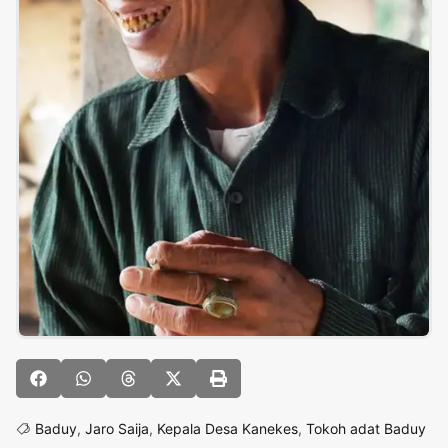
Baduy
,
Jaro Saija
,
Kepala Desa Kanekes
,
Tokoh adat Baduy