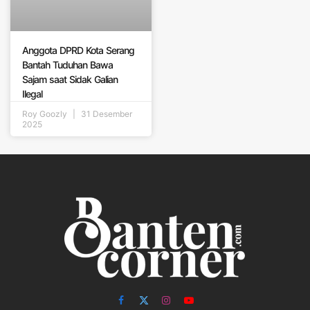
‎Anggota DPRD Kota Serang
Bantah Tuduhan Bawa
Sajam saat Sidak Galian
Ilegal
Roy Goozly
31 Desember
2025
Facebook
X
Instagram
YouTube