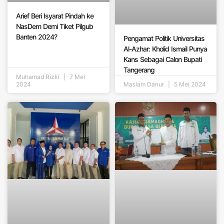
Arief Beri Isyarat Pindah ke
NasDem Demi Tiket Pilgub
Banten 2024?
Pengamat Politik Universitas
Al-Azhar: Kholid Ismail Punya
Kans Sebagai Calon Bupati
Tangerang
Muhamad Rizki
7 Mei
2024
Maslam Danur
5 Mei 2024