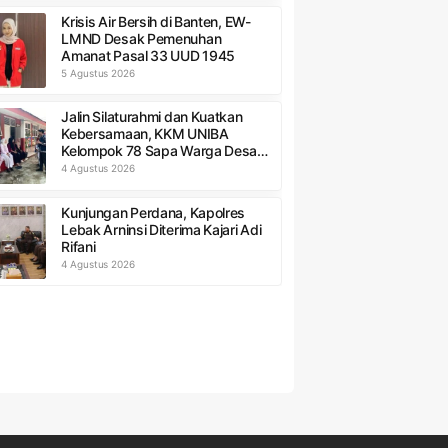
Krisis Air Bersih di Banten, EW-
LMND Desak Pemenuhan
Amanat Pasal 33 UUD 1945
5 Agustus 2026
Jalin Silaturahmi dan Kuatkan
Kebersamaan, KKM UNIBA
Kelompok 78 Sapa Warga Desa
Sumurbandung
4 Agustus 2026
Kunjungan Perdana, Kapolres
Lebak Arninsi Diterima Kajari Adi
Rifani
4 Agustus 2026