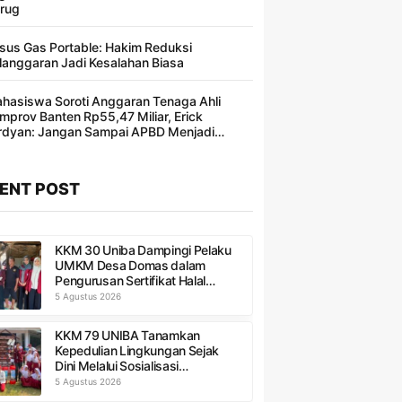
rug
sus Gas Portable: Hakim Reduksi
langgaran Jadi Kesalahan Biasa ​
hasiswa Soroti Anggaran Tenaga Ahli
mprov Banten Rp55,47 Miliar, Erick
rdyan: Jangan Sampai APBD Menjadi
ncakan Segelintir Orang
ENT POST
KKM 30 Uniba Dampingi Pelaku
UMKM Desa Domas dalam
Pengurusan Sertifikat Halal
Produk
5 Agustus 2026
KKM 79 UNIBA Tanamkan
Kepedulian Lingkungan Sejak
Dini Melalui Sosialisasi
Pengelolaan Sampah di SDN 1
5 Agustus 2026
Sukadaya