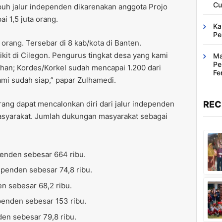
Cu
h jalur independen dikarenakan anggota Projo
i 1,5 juta orang.
Ka
Pe
orang. Tersebar di 8 kab/kota di Banten.
ikit di Cilegon. Pengurus tingkat desa yang kami
Ma
Pe
ahan; Kordes/Korkel sudah mencapai 1.200 dari
Fe
kami sudah siap,” papar Zulhamedi.
Ba
ang dapat mencalonkan diri dari jalur independen
REC
asyarakat. Jumlah dukungan masyarakat sebagai
enden sebesar 664 ribu.
penden sebesar 74,8 ribu.
n sebesar 68,2 ribu.
enden sebesar 153 ribu.
en sebesar 79,8 ribu.