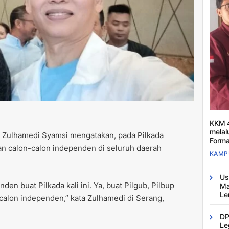
KKM 4
melal
n Zulhamedi Syamsi mengatakan, pada Pilkada
Forma
n calon-calon independen di seluruh daerah
KAMP
Us
n buat Pilkada kali ini. Ya, buat Pilgub, Pilbup
Ma
Le
 calon independen,” kata Zulhamedi di Serang,
DP
Le