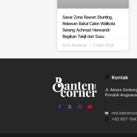
Sasar Zona Rawan Stunting,
Relawan Bakal Calon Walikota
Serang Achmad Herwandi
Bagikan Takjil dan Susu
Rizki Mubarok
2 April 2024
Kontak
Jl. Akses Gedu
Pondok Angsana
Facebook
X
Instagram
YouTube
red.bantenc
(Twitter)
+62 857-194