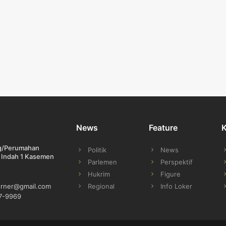
News
Feature
ng/Perumahan
Politik
News
 Indah 1 Kasemen
Parlemen
Perspektif
Hukrim
Figure
Regional
Info Loker
orner@gmail.com
7-9969