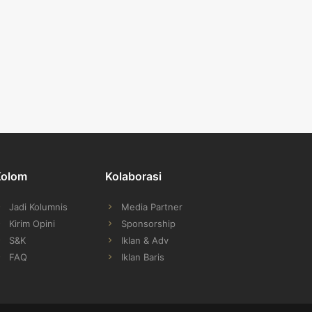
Kolom
Kolaborasi
Jadi Kolumnis
Media Partner
Kirim Opini
Sponsorship
S&K
Iklan & Adv
FAQ
Iklan Baris