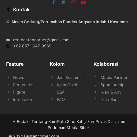
Facebook
X
Instagram
YouTube
Kontak
(Twitter)
Jl. Akses Gedung/Perumahan Pondok Angsana Indah 1 Kasemen
red.bantencorner@gmail.com
+62 857-1947-9969
Feature
Kolom
Kolaborasi
News
Jadi Kolumnis
Media Partner
Perspektif
Kirim Opini
Sponsorship
Figure
S&K
Iklan & Adv
Info Loker
FAQ
Iklan Baris
Redaksi
Tentang Kami
Peta Situs
Kebijakan Privasi
Disclaimer
Pedoman Media Siber
© 2024 Bantencorner.com