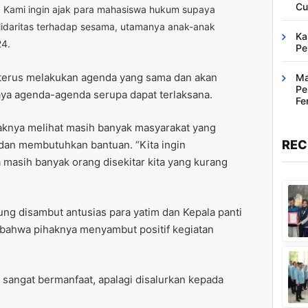
Cu
. Kami ingin ajak para mahasiswa hukum supaya
olidaritas terhadap sesama, utamanya anak-anak
Ka
24.
Pe
 terus melakukan agenda yang sama dan akan
Ma
Pe
ya agenda-agenda serupa dapat terlaksana.
Fe
Ba
haknya melihat masih banyak masyarakat yang
REC
 dan membutuhkan bantuan. “Kita ingin
masih banyak orang disekitar kita yang kurang
ng disambut antusias para yatim dan Kepala panti
bahwa pihaknya menyambut positif kegiatan
 sangat bermanfaat, apalagi disalurkan kepada