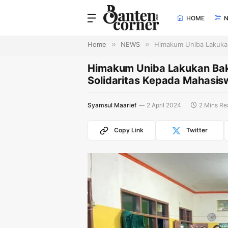
HOME
Home
»
NEWS
»
Himakum Uniba Lakukan
Himakum Uniba Lakukan Baks
Solidaritas Kepada Mahasis
Syamsul Maarief
2 April 2024
2 Mins Re
Copy Link
Twitter