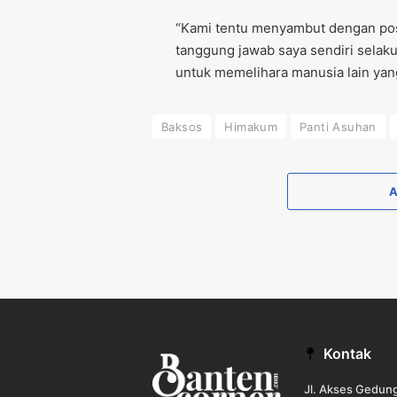
“Kami tentu menyambut dengan posit
tanggung jawab saya sendiri selaku
untuk memelihara manusia lain yan
Baksos
Himakum
Panti Asuhan
Kontak
Jl. Akses Gedu