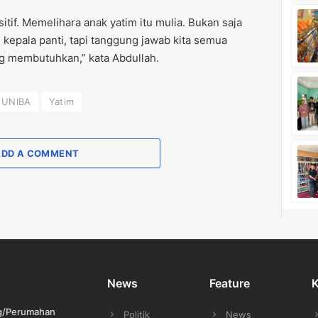
if. Memelihara anak yatim itu mulia. Bukan saja
 kepala panti, tapi tanggung jawab kita semua
g membutuhkan,” kata Abdullah.
UNIBA
Yatim
ADD A COMMENT
News
Feature
ng/Perumahan
Politik
News