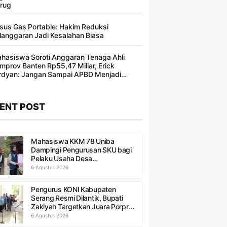
rug
sus Gas Portable: Hakim Reduksi
langgaran Jadi Kesalahan Biasa ​
hasiswa Soroti Anggaran Tenaga Ahli
mprov Banten Rp55,47 Miliar, Erick
rdyan: Jangan Sampai APBD Menjadi
ncakan Segelintir Orang
ENT POST
Mahasiswa KKM 78 Uniba
Dampingi Pengurusan SKU bagi
Pelaku Usaha Desa
Sumurbandung
6 Agustus 2026
Pengurus KONI Kabupaten
Serang Resmi Dilantik, Bupati
Zakiyah Targetkan Juara Porprov
Banten 2026
6 Agustus 2026