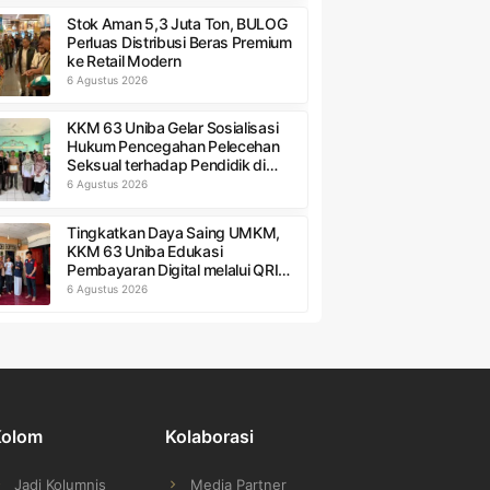
Stok Aman 5,3 Juta Ton, BULOG
Perluas Distribusi Beras Premium
ke Retail Modern
6 Agustus 2026
KKM 63 Uniba Gelar Sosialisasi
Hukum Pencegahan Pelecehan
Seksual terhadap Pendidik di
MTs Al-Ittihad
6 Agustus 2026
Tingkatkan Daya Saing UMKM,
KKM 63 Uniba Edukasi
Pembayaran Digital melalui QRIS
di Kampung Peres
6 Agustus 2026
Kolom
Kolaborasi
Jadi Kolumnis
Media Partner