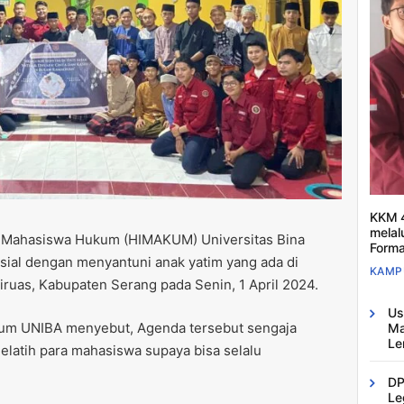
KKM 4
melal
Mahasiswa Hukum (HIMAKUM) Universitas Bina
Forma
ial dengan menyantuni anak yatim yang ada di
KAMP
ruas, Kabupaten Serang pada Senin, 1 April 2024.
Us
um UNIBA menyebut, Agenda tersebut sengaja
Ma
Le
melatih para mahasiswa supaya bisa selalu
DP
Le