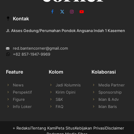
Facebook
X
Instagram
YouTube
Kontak
(Twitter)
Jl. Akses Gedung/Perumahan Pondok Angsana Indah 1 Kasemen
red.bantencorner@gmail.com
+62 857-1947-9969
Feature
Kolom
Kolaborasi
News
Jadi Kolumnis
Media Partner
Perspektif
Kirim Opini
Sponsorship
Figure
S&K
Iklan & Adv
Info Loker
FAQ
Iklan Baris
Redaksi
Tentang Kami
Peta Situs
Kebijakan Privasi
Disclaimer
Pedoman Media Siber