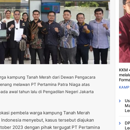
KKM 4
melal
rga kampung Tanah Merah dari Dewan Pengacara
Forma
menang melawan PT Pertamina Patra Niaga atas
KAMP
da awal tahun lalu di Pengadilan Negeri Jakarta
Us
Ma
Le
dvokasi pembela warga kampung Tanah Merah
 Indonesia menyebut, kasus tersebut diajukan
DP
ktober 2023 dengan pihak tergugat PT Pertamina
Le