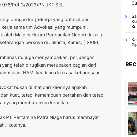
Cu
: 976/Pdt.G/2023/PN JKT.SEL.
Sa
iringi dengan kerja-kerja yang optimal dan
Ku
Ko
a kerja sama tim Advokasi yang mumpuni,
aik oleh Majelis Hakim Pengadilan Negeri Jakarta
Ka
 keterangan persnya di Jakarta, Kamis, (12/09).
Pe
emhanas itu juga menyampaikan, perjuangan
REC
 yang telah dirugikan merupakan bagian dari
anusiaan, HAM, keadilan dan rasa kebangsaan.
okat bukan dilihat dari kliennya apakah
dan kuat, tetapi kemampuan bertahan dan tetap
ah yang membutuhkan keadilan.
hak PT Pertamina Patra Niaga harus membayar
h,” katanya.