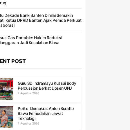
rug
tu Dekade Bank Banten Dinilai Semakin
at, Ketua DPRD Banten Ajak Pemda Perkuat
laborasi
sus Gas Portable: Hakim Reduksi
langgaran Jadi Kesalahan Biasa ​
ENT POST
Guru SD Indramayu Kuasai Body
Percussion Berkat Dosen UNJ
7 Agustus 2026
Politisi Demokrat Anton Suratto
Bawa Kemudahan Lewat
Teknologi
7 Agustus 2026