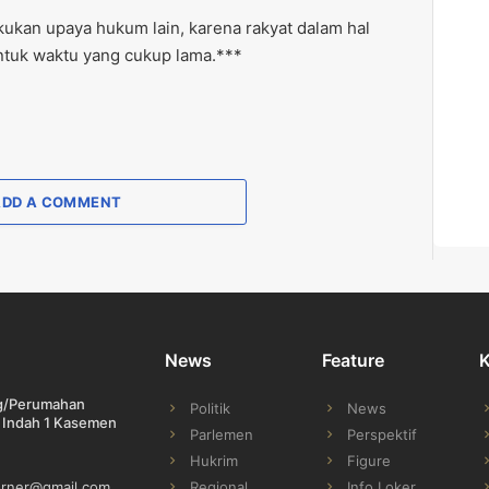
ukan upaya hukum lain, karena rakyat dalam hal
untuk waktu yang cukup lama.***
ADD A COMMENT
News
Feature
ng/Perumahan
Politik
News
 Indah 1 Kasemen
Parlemen
Perspektif
Hukrim
Figure
Regional
Info Loker
orner@gmail.com