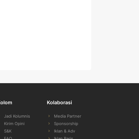
Kolom
Kolaborasi
Jadi Kolumnis
Media Partner
Kirim Opini
Sponsorship
S&K
Iklan & Adv
FAQ
Iklan Baris