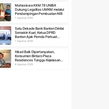
Mahasiswa KKM 78 UNIBA
Dukung Legalitas UMKM melalui
Pendampingan Pembuatan NIB
7 Agustus 2026
Satu Dekade Bank Banten Dinilai
Semakin Kuat, Ketua DPRD
Banten Ajak Pemda Perkuat
Kolaborasi
7 Agustus 2026
Itikad Baik Dipertanyakan,
Konsumen Bintaro Plaza
Residences Tunggu Kejelasan
Refund
6 Agustus 2026