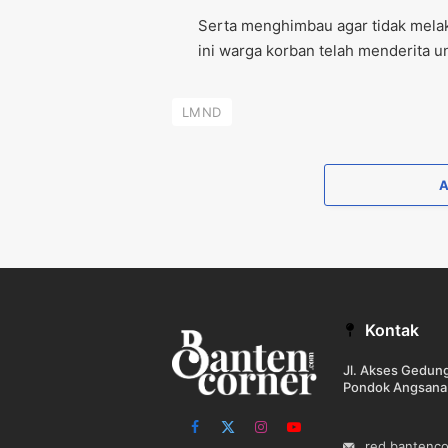
Serta menghimbau agar tidak melak
ini warga korban telah menderita 
LMND
Kontak
Jl. Akses Gedu
Pondok Angsana
Facebook
X
Instagram
YouTube
red.bantenc