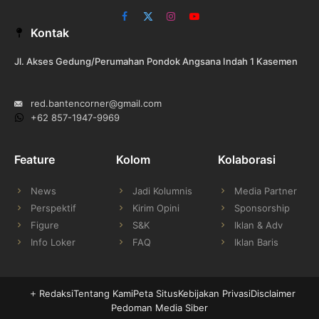
Facebook
X
Instagram
YouTube
Kontak
(Twitter)
Jl. Akses Gedung/Perumahan Pondok Angsana Indah 1 Kasemen
red.bantencorner@gmail.com
+62 857-1947-9969
Feature
Kolom
Kolaborasi
News
Jadi Kolumnis
Media Partner
Perspektif
Kirim Opini
Sponsorship
Figure
S&K
Iklan & Adv
Info Loker
FAQ
Iklan Baris
Redaksi
Tentang Kami
Peta Situs
Kebijakan Privasi
Disclaimer
Pedoman Media Siber