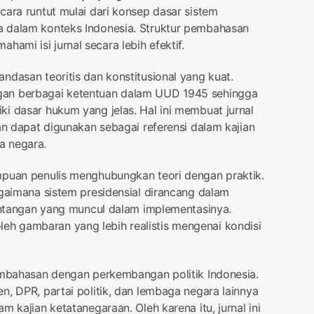
cara runtut mulai dari konsep dasar sistem
a dalam konteks Indonesia. Struktur pembahasan
mi isi jurnal secara lebih efektif.
ndasan teoritis dan konstitusional yang kuat.
gan berbagai ketentuan dalam UUD 1945 sehingga
i dasar hukum yang jelas. Hal ini membuat jurnal
an dapat digunakan sebagai referensi dalam kajian
a negara.
mpuan penulis menghubungkan teori dengan praktik.
agaimana sistem presidensial dirancang dalam
tantangan yang muncul dalam implementasinya.
h gambaran yang lebih realistis mengenai kondisi
pembahasan dengan perkembangan politik Indonesia.
n, DPR, partai politik, dan lembaga negara lainnya
m kajian ketatanegaraan. Oleh karena itu, jurnal ini