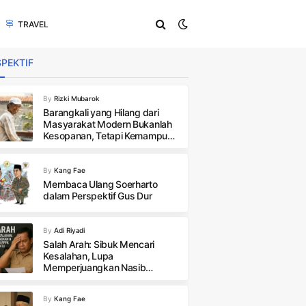
TRAVEL
PEKTIF
By
Rizki Mubarok
Barangkali yang Hilang dari
Masyarakat Modern Bukanlah
Kesopanan, Tetapi Kemampuan
Menghormati Ruang yang
Tidak Pernah Menjadi Miliknya
By
Kang Fae
Membaca Ulang Soerharto
dalam Perspektif Gus Dur
By
Adi Riyadi
Salah Arah: Sibuk Mencari
Kesalahan, Lupa
Memperjuangkan Nasib
Honorer PPPK Paruh Waktu
By
Kang Fae