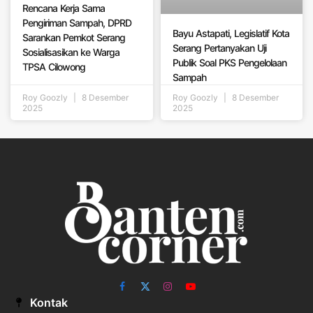
Rencana Kerja Sama
Pengiriman Sampah, DPRD
Bayu Astapati, Legislatif Kota
Sarankan Pemkot Serang
Serang Pertanyakan Uji
Sosialisasikan ke Warga
Publik Soal PKS Pengelolaan
TPSA Cilowong
Sampah
Roy Goozly
8 Desember
Roy Goozly
8 Desember
2025
2025
Facebook
X
Instagram
YouTube
Kontak
(Twitter)