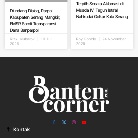
Terpilih Secara Aklamasi di
Musda IV, Teguh Ista’al
Diundang Dialog, Parpol
Nahkodai Golkar Kota Serang
Kabupaten Serang Mangkir;
FMSR Soroti Transparansi
Dana Banparpol
Rizki Mubarok
10 Juli
Roy Goozly
24 November
2026
2025
Facebook
X
Instagram
YouTube
Kontak
(Twitter)