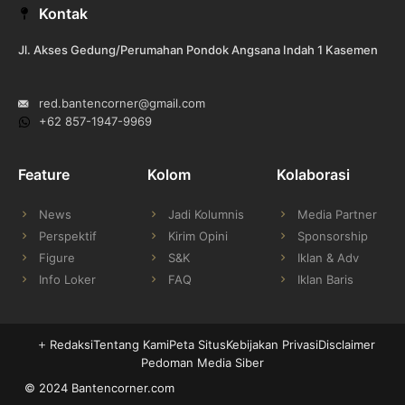
Facebook
X
Instagram
YouTube
Kontak
(Twitter)
Jl. Akses Gedung/Perumahan Pondok Angsana Indah 1 Kasemen
red.bantencorner@gmail.com
+62 857-1947-9969
Feature
Kolom
Kolaborasi
News
Jadi Kolumnis
Media Partner
Perspektif
Kirim Opini
Sponsorship
Figure
S&K
Iklan & Adv
Info Loker
FAQ
Iklan Baris
Redaksi
Tentang Kami
Peta Situs
Kebijakan Privasi
Disclaimer
Pedoman Media Siber
© 2024 Bantencorner.com