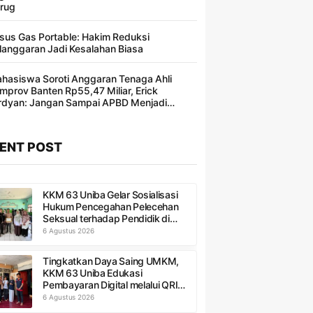
rug
sus Gas Portable: Hakim Reduksi
langgaran Jadi Kesalahan Biasa ​
hasiswa Soroti Anggaran Tenaga Ahli
mprov Banten Rp55,47 Miliar, Erick
rdyan: Jangan Sampai APBD Menjadi
ncakan Segelintir Orang
ENT POST
KKM 63 Uniba Gelar Sosialisasi
Hukum Pencegahan Pelecehan
Seksual terhadap Pendidik di
MTs Al-Ittihad
6 Agustus 2026
Tingkatkan Daya Saing UMKM,
KKM 63 Uniba Edukasi
Pembayaran Digital melalui QRIS
di Kampung Peres
6 Agustus 2026