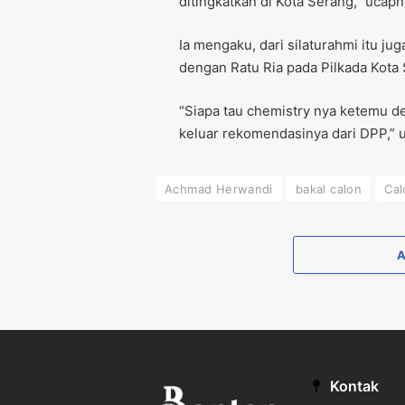
ditingkatkan di Kota Serang,” ucapn
Ia mengaku, dari silaturahmi itu j
dengan Ratu Ria pada Pilkada Kota
“Siapa tau chemistry nya ketemu de
keluar rekomendasinya dari DPP,” u
Achmad Herwandi
bakal calon
Cal
Kontak