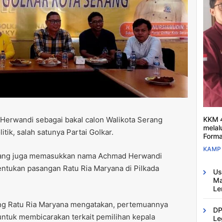
erwandi sebagai bakal calon Walikota Serang
KKM 4
melal
itik, salah satunya Partai Golkar.
Forma
KAMP
erang juga memasukkan nama Achmad Herwandi
entukan pasangan Ratu Ria Maryana di Pilkada
Us
Ma
Le
ang Ratu Ria Maryana mengatakan, pertemuannya
DP
ntuk membicarakan terkait pemilihan kepala
Le