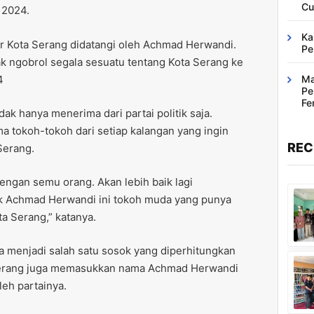
Cu
 2024.
Ka
kar Kota Serang didatangi oleh Achmad Herwandi.
Pe
ak ngobrol segala sesuatu tentang Kota Serang ke
4
Ma
Pe
Fe
ak hanya menerima dari partai politik saja.
Ba
 tokoh-tokoh dari setiap kalangan yang ingin
REC
Serang.
dengan semu orang. Akan lebih baik lagi
i pak Achmad Herwandi ini tokoh muda yang punya
ta Serang,” katanya.
 menjadi salah satu sosok yang diperhitungkan
 Serang juga memasukkan nama Achmad Herwandi
leh partainya.