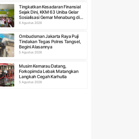
Tingkatkan Kesadaran Finansial
Sejak Dini, KKM 63 Uniba Gelar
Sosialisasi Gemar Menabung di
SDN Pulo Panjang 1
6 Agustus 2026
Ombudsman Jakarta Raya Puji
Tindakan Tegas Polres Tangsel,
Begini Alasannya
5 Agustus 2026
Musim Kemarau Datang,
Forkopimda Lebak Matangkan
Langkah Cegah Karhutla
5 Agustus 2026