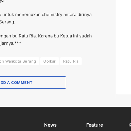
ya.
uga untuk menemukan chemistry antara dirinya
 Serang.
ngan bu Ratu Ria. Karena bu Ketua ini sudah
jarnya.***
on Walikota Serang
Golkar
Ratu Ria
ADD A COMMENT
News
Feature