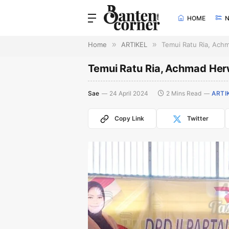
HOME
Home
»
ARTIKEL
»
Temui Ratu Ria, Ach
Temui Ratu Ria, Achmad Her
Sae
24 April 2024
2 Mins Read
ARTI
Copy Link
Twitter