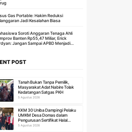
rug
sus Gas Portable: Hakim Reduksi
langgaran Jadi Kesalahan Biasa ​
hasiswa Soroti Anggaran Tenaga Ahli
mprov Banten Rp55,47 Miliar, Erick
rdyan: Jangan Sampai APBD Menjadi
ncakan Segelintir Orang
ENT POST
Tanah Bukan Tanpa Pemilik,
Masyarakat Adat Nabire Tolak
Kedatangan Satgas PKH
5 Agustus 2026
KKM 30 Uniba Dampingi Pelaku
UMKM Desa Domas dalam
Pengurusan Sertifikat Halal
Produk
5 Agustus 2026