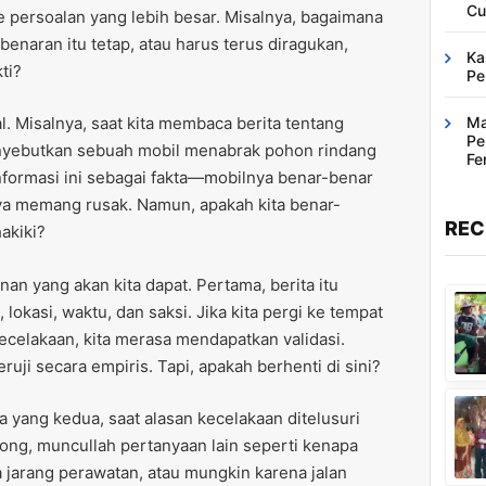
Cu
 persoalan yang lebih besar. Misalnya, bagaimana
enaran itu tetap, atau harus terus diragukan,
Ka
ti?
Pe
Ma
l. Misalnya, saat kita membaca berita tentang
Pe
enyebutkan sebuah mobil menabrak pohon rindang
Fe
nformasi ini sebagai fakta—mobilnya benar-benar
Ba
a memang rusak. Namun, apakah kita benar-
REC
akiki?
nan yang akan kita dapat. Pertama, berita itu
l, lokasi, waktu, dan saksi. Jika kita pergi ke tempat
ecelakaan, kita merasa mendapatkan validasi.
ruji secara empiris. Tapi, apakah berhenti di sini?
da yang kedua, saat alasan kecelakaan ditelusuri
blong, muncullah pertanyaan lain seperti kenapa
 jarang perawatan, atau mungkin karena jalan