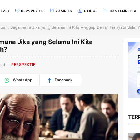
NEWS
PERSPEKTIF
KAMPUS
FIGURE
BANTENPEDIA
uan, Bagaimana Jika yang Selama Ini Kita Anggap Benar Ternyata Salah?
mana Jika yang Selama Ini Kita
ah?
ead
PERSPEKTIF
WhatsApp
Facebook
TER