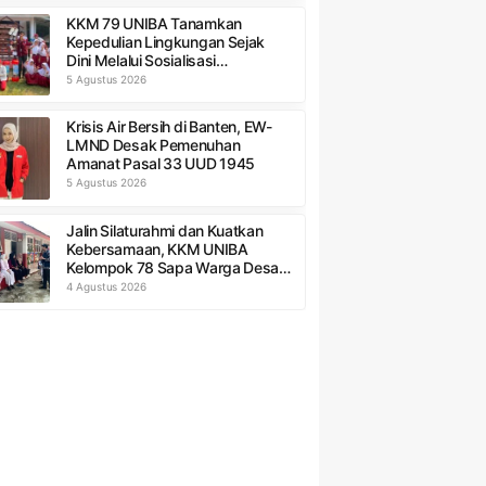
KKM 79 UNIBA Tanamkan
Kepedulian Lingkungan Sejak
Dini Melalui Sosialisasi
Pengelolaan Sampah di SDN 1
5 Agustus 2026
Sukadaya
Krisis Air Bersih di Banten, EW-
LMND Desak Pemenuhan
Amanat Pasal 33 UUD 1945
5 Agustus 2026
Jalin Silaturahmi dan Kuatkan
Kebersamaan, KKM UNIBA
Kelompok 78 Sapa Warga Desa
Sumurbandung
4 Agustus 2026