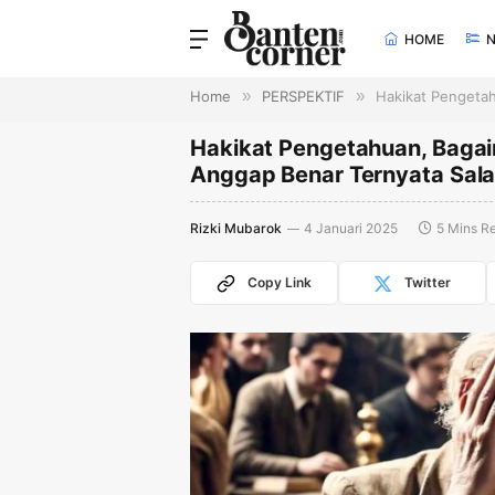
HOME
Home
»
PERSPEKTIF
»
Hakikat Pengetah
Hakikat Pengetahuan, Bagai
Anggap Benar Ternyata Sal
Rizki Mubarok
4 Januari 2025
5 Mins R
Copy Link
Twitter