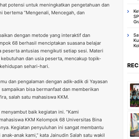
lihat potensi untuk meningkatkan pengetahuan dan
Ke
ni bertema “Mengenali, Mencegah, dan
SP
Gr
Sa
aikan dengan metode yang interaktif dan
Ku
pok 68 berhasil menciptakan suasana belajar
Ko
peserta antusias mengikuti setiap sesi. Materi
 kebutuhan dan usia peserta, mencakup topik-
REC
kehidupan sehari-hari.
ilmu dan pengalaman dengan adik-adik di Yayasan
i sampaikan bisa bermanfaat dan memberikan
Wira, salah satu mahasiswa KKM.
 menyambut baik kegiatan ini. “Kami
mahasiswa KKM Kelompok 68 Universitas Bina
annya. Kegiatan penyuluhan ini sangat membantu
 anak-anak kami,” kata Jainudin Salah satu wakil