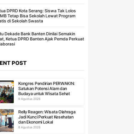
tua DPRD Kota Serang: Siswa Tak Lolos
MB Tetap Bisa Sekolah Lewat Program
atis di Sekolah Swasta
tu Dekade Bank Banten Dinilai Semakin
at, Ketua DPRD Banten Ajak Pemda Perkuat
laborasi
ENT POST
Kongres Pendirian PERWAKIN:
Satukan Potensi Alam dan
Budaya untuk Wisata Sehat
9 Agustus 2026
Relly Reagen: Wisata Olahraga
Jadi Kunci Perkuat Kesehatan
dan Ekonomi Lokal
8 Agustus 2026