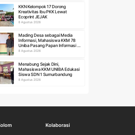
KKN Kelompok 17 Dorong
Kreativitas Ibu PKK Lewat
Ecoprint JEJAK
8 Agustus 2026
Mading Desa sebagai Media
Informasi, Mahasiswa KKM 78
Uniba Pasang Papan Informasi di
Kantor Desa
8 Agustus 2026
Menabung Sejak Dini,
Mahasiswa KKM UNIBA Edukasi
Siswa SDN 1 Sumurbandung
8 Agustus 2026
Kolom
Kolaborasi