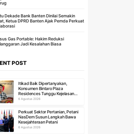
rug
tu Dekade Bank Banten Dinilai Semakin
at, Ketua DPRD Banten Ajak Pemda Perkuat
laborasi
sus Gas Portable: Hakim Reduksi
langgaran Jadi Kesalahan Biasa ​
ENT POST
Itikad Baik Dipertanyakan,
Konsumen Bintaro Plaza
Residences Tunggu Kejelasan
Refund
6 Agustus 2026
Perkuat Sektor Pertanian, Petani
NasDem Susun Langkah Bawa
Kesejahteraan Petani
6 Agustus 2026