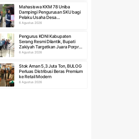
Mahasiswa KKM 78 Uniba
Dampingi Pengurusan SKU bagi
Pelaku Usaha Desa
Sumurbandung
6 Agustus 2026
Pengurus KONI Kabupaten
Serang Resmi Dilantik, Bupati
Zakiyah Targetkan Juara Porprov
Banten 2026
6 Agustus 2026
Stok Aman 5,3 Juta Ton, BULOG
Perluas Distribusi Beras Premium
ke Retail Modern
6 Agustus 2026