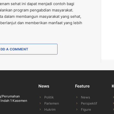
nam sehat ini dapat menjadi contoh bagi
lankan program pengabdian masyarakat.
ata dalam membangun masyarakat yang sehat,
s berlanjut dan memberikan manfaat yang lebih
ADD A COMMENT
News
Feature
ng/Perumahan
Politik
News
 Indah 1 Kasemen
Parlemen
Perspektif
Hukrim
Figure