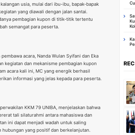
Cu
kalangan usia, mulai dari ibu-ibu, bapak-bapak
egiatan yang diawali dengan jalan santai.
Sa
ya pembagian kupon di titik-titik tertentu
Ku
Ko
mbah semangat para peserta.
Ka
Pe
a pembawa acara, Nanda Wulan Syifani dan Eka
REC
ian kegiatan dan mekanisme pembagian kupon
am acara kali ini, MC yang energik berhasil
kan informasi yang jelas kepada para peserta.
 perwakilan KKM 79 UNIBA, menjelaskan bahwa
rerat tali silaturahmi antara mahasiswa dan
tan ini dapat menjadi wadah untuk saling
hubungan yang positif dan berkelanjutan.