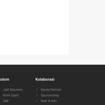
Kolom
Kolaborasi
Jadi Kolumnis
Media Partner
Kirim Opini
Sponsorship
S&K
Iklan & Adv