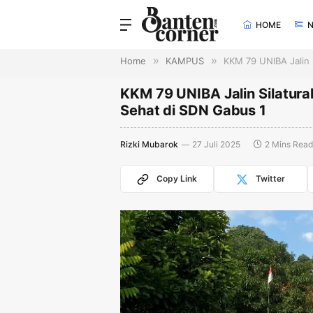
HOME
Home
»
KAMPUS
»
KKM 79 UNIBA Jalin 
KKM 79 UNIBA Jalin Silatur
Sehat di SDN Gabus 1
Rizki Mubarok
27 Juli 2025
2 Mins Read
Copy Link
Twitter