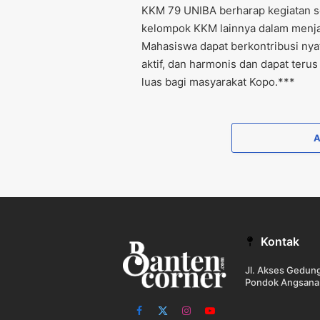
KKM 79 UNIBA berharap kegiatan se
kelompok KKM lainnya dalam menja
Mahasiswa dapat berkontribusi ny
aktif, dan harmonis dan dapat teru
luas bagi masyarakat Kopo.***
Kontak
Jl. Akses Gedu
Pondok Angsana
Facebook
X
Instagram
YouTube