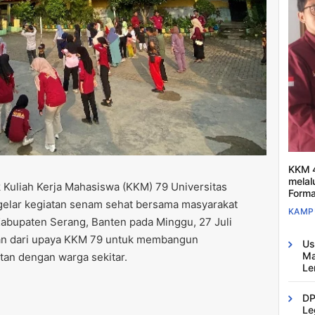
KKM 4
melal
Kuliah Kerja Mahasiswa (KKM) 79 Universitas
Forma
elar kegiatan senam sehat bersama masyarakat
KAMP
abupaten Serang, Banten pada Minggu, 27 Juli
ian dari upaya KKM 79 untuk membangun
Us
Ma
an dengan warga sekitar.
Le
DP
Le