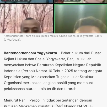
Keterangan foto : cara diskusi publik melalui Online Zoom, di Yogyakarta, Sabtu
(27/12/2025).
Bantencorner.com Yogyakarta
– Pakar hukum dari Pusat
Kajian Hukum dan Sosial Yogyakarta, Panji Mulkillah,
menyatakan bahwa Peraturan Kepolisian Negara Republik
Indonesia (Perpol) Nomor 10 Tahun 2025 tentang Anggota
Kepolisian yang Melaksanakan Tugas di Luar Struktur
Organisasi merupakan langkah positif yang membuat
pelaksanaan aturan lebih tertib dan terarah.
Menurut Panji, Perpol ini tidak bertentangan dengan
Putusan Mahkamah Konstitusi (MK) Nomor 114/PUU-