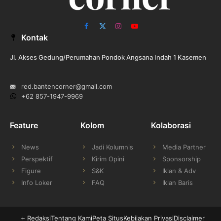
Facebook
X
Instagram
YouTube
Kontak
(Twitter)
Jl. Akses Gedung/Perumahan Pondok Angsana Indah 1 Kasemen
red.bantencorner@gmail.com
+62 857-1947-9969
Feature
Kolom
Kolaborasi
News
Jadi Kolumnis
Media Partner
Perspektif
Kirim Opini
Sponsorship
Figure
S&K
Iklan & Adv
Info Loker
FAQ
Iklan Baris
Redaksi
Tentang Kami
Peta Situs
Kebijakan Privasi
Disclaimer