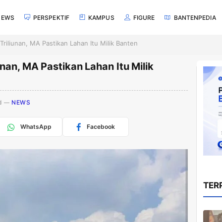
NEWS
PERSPEKTIF
KAMPUS
FIGURE
BANTENPEDIA
Triliunan, MA Pastikan Lahan Itu Milik Banten
nan, MA Pastikan Lahan Itu Milik
d
NEWS
WhatsApp
Facebook
TER