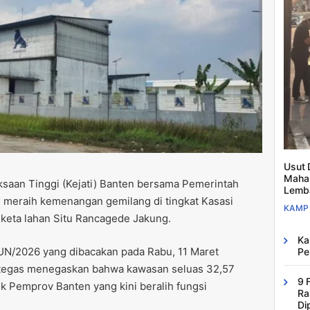
Usut 
Mahas
ksaan Tinggi (Kejati) Banten bersama Pemerintah
Lemb
l meraih kemenangan gemilang di tingkat Kasasi
KAMP
keta lahan Situ Rancagede Jakung.
Ka
N/2026 yang dibacakan pada Rabu, 11 Maret
Pe
 tegas menegaskan bahwa kawasan seluas 32,57
9 
ik Pemprov Banten yang kini beralih fungsi
Ra
Di