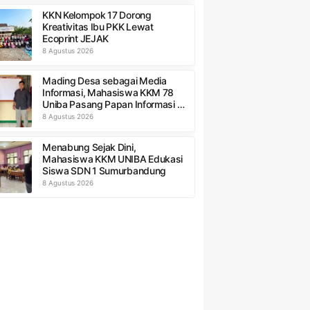
KKN Kelompok 17 Dorong
Kreativitas Ibu PKK Lewat
Ecoprint JEJAK
8 Agustus 2026
Mading Desa sebagai Media
Informasi, Mahasiswa KKM 78
Uniba Pasang Papan Informasi di
Kantor Desa
8 Agustus 2026
Menabung Sejak Dini,
Mahasiswa KKM UNIBA Edukasi
Siswa SDN 1 Sumurbandung
8 Agustus 2026