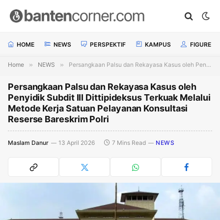
HOME
NEWS
PERSPEKTIF
KAMPUS
FIGURE
Home
»
NEWS
»
Persangkaan Palsu dan Rekayasa Kasus oleh Penyidik Subdit III Dittipideksus Terkuak Melalui Metode Kerja Satuan Pelayanan Konsultasi Reserse Bareskrim Polri
Persangkaan Palsu dan Rekayasa Kasus oleh
Penyidik Subdit III Dittipideksus Terkuak Melalui
Metode Kerja Satuan Pelayanan Konsultasi
Reserse Bareskrim Polri
Maslam Danur
13 April 2026
7 Mins Read
NEWS