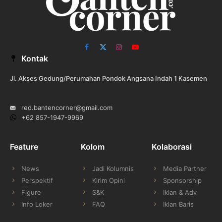
Facebook
X
Instagram
YouTube
Kontak
(Twitter)
Jl. Akses Gedung/Perumahan Pondok Angsana Indah 1 Kasemen
red.bantencorner@gmail.com
+62 857-1947-9969
Feature
Kolom
Kolaborasi
News
Jadi Kolumnis
Media Partner
Perspektif
Kirim Opini
Sponsorship
Figure
S&K
Iklan & Adv
Info Loker
FAQ
Iklan Baris