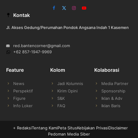
Facebook
X
Instagram
YouTube
Kontak
(Twitter)
Jl. Akses Gedung/Perumahan Pondok Angsana Indah 1 Kasemen
red.bantencorner@gmail.com
+62 857-1947-9969
Feature
Kolom
Kolaborasi
News
Jadi Kolumnis
Media Partner
Perspektif
Kirim Opini
Sponsorship
Figure
S&K
Iklan & Adv
Info Loker
FAQ
Iklan Baris
Redaksi
Tentang Kami
Peta Situs
Kebijakan Privasi
Disclaimer
Pedoman Media Siber