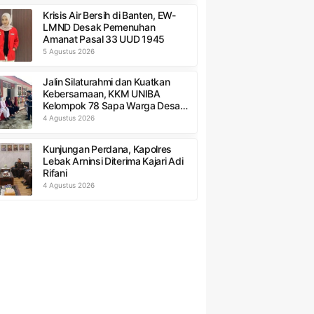
Krisis Air Bersih di Banten, EW-
LMND Desak Pemenuhan
Amanat Pasal 33 UUD 1945
5 Agustus 2026
Jalin Silaturahmi dan Kuatkan
Kebersamaan, KKM UNIBA
Kelompok 78 Sapa Warga Desa
Sumurbandung
4 Agustus 2026
Kunjungan Perdana, Kapolres
Lebak Arninsi Diterima Kajari Adi
Rifani
4 Agustus 2026