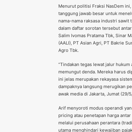
Menurut politisi Fraksi NasDem in
tanggung jawab besar untuk menel
nama-nama raksasa industri sawit 
dalam daftar sorotan tersebut anta
Salim Ivomas Pratama Tbk, Sinar M
(AALI), PT Asian Agri, PT Bakrie S
Agro Tbk.
“Tindakan tegas lewat jalur hukum 
memungut denda. Mereka harus dipr
ini jelas merupakan rekayasa siste
dampaknya langsung merugikan pen
awak media di Jakarta, Jumat (29/5
Arif menyoroti modus operandi yang
pricing atau penetapan harga antar
melalui perusahaan perantara (trad
utama menghindari kewajiban pajak 