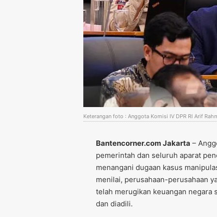
Keterangan foto : Anggota Komisi IV DPR RI Arif Rah
Bantencorner.com Jakarta
– Anggo
pemerintah dan seluruh aparat pe
menangani dugaan kasus manipulasi
menilai, perusahaan-perusahaan ya
telah merugikan keuangan negara se
dan diadili.