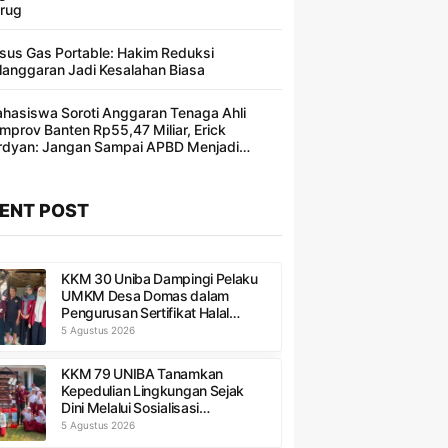
rug
sus Gas Portable: Hakim Reduksi
langgaran Jadi Kesalahan Biasa ​
hasiswa Soroti Anggaran Tenaga Ahli
mprov Banten Rp55,47 Miliar, Erick
rdyan: Jangan Sampai APBD Menjadi
ncakan Segelintir Orang
ENT POST
KKM 30 Uniba Dampingi Pelaku
UMKM Desa Domas dalam
Pengurusan Sertifikat Halal
Produk
5 Agustus 2026
KKM 79 UNIBA Tanamkan
Kepedulian Lingkungan Sejak
Dini Melalui Sosialisasi
Pengelolaan Sampah di SDN 1
5 Agustus 2026
Sukadaya