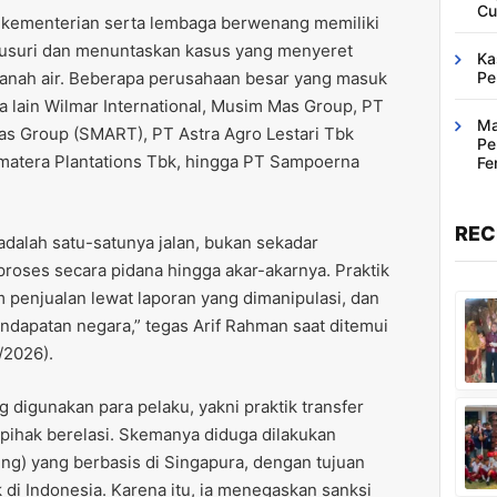
Cu
i, kementerian serta lembaga berwenang memiliki
usuri dan menuntaskan kasus yang menyeret
Ka
tanah air. Beberapa perusahaan besar yang masuk
Pe
ra lain Wilmar International, Musim Mas Group, PT
Ma
as Group (SMART), PT Astra Agro Lestari Tbk
Pe
umatera Plantations Tbk, hingga PT Sampoerna
Fe
Ba
REC
adalah satu-satunya jalan, bukan sekadar
oses secara pidana hingga akar-akarnya. Praktik
m penjualan lewat laporan yang dimanipulasi, dan
dapatan negara,” tegas Arif Rahman saat ditemui
/2026).
 digunakan para pelaku, yakni praktik transfer
 pihak berelasi. Skemanya diduga dilakukan
ing) yang berbasis di Singapura, dengan tujuan
di Indonesia. Karena itu, ia menegaskan sanksi