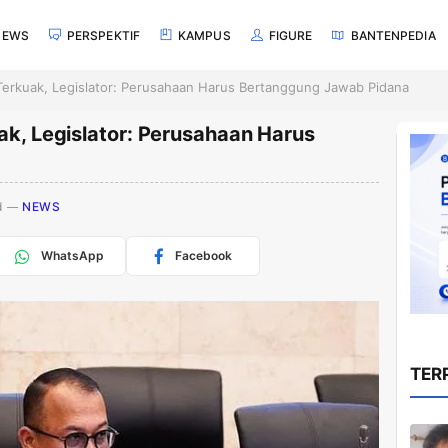
NEWS
PERSPEKTIF
KAMPUS
FIGURE
BANTENPEDIA
 Terkuak, Legislator: Perusahaan Harus Bertanggung Jawab Pidana
ak, Legislator: Perusahaan Harus
d
NEWS
WhatsApp
Facebook
TER