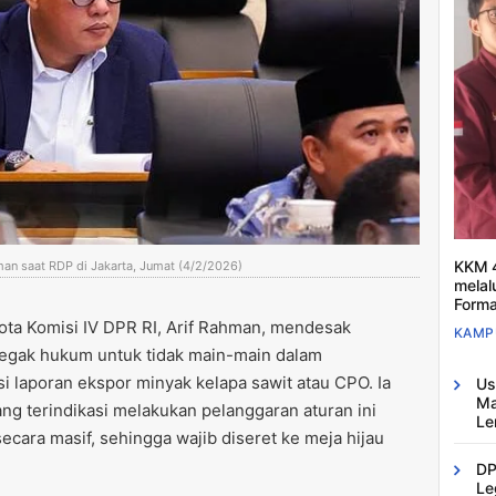
KKM 4
man saat RDP di Jakarta, Jumat (4/2/2026)
melal
Forma
ta Komisi IV DPR RI, Arif Rahman, mendesak
KAMP
negak hukum untuk tidak main-main dalam
 laporan ekspor minyak kelapa sawit atau CPO. Ia
Us
Ma
ng terindikasi melakukan pelanggaran aturan ini
Le
cara masif, sehingga wajib diseret ke meja hijau
DP
Le