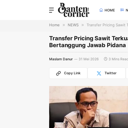
HOME
Home
»
NEWS
»
Transfer Pricing Sawit
Transfer Pricing Sawit Terku
Bertanggung Jawab Pidana
Maslam Danur
31 Mei 2026
3 Mins Rea
Copy Link
Twitter