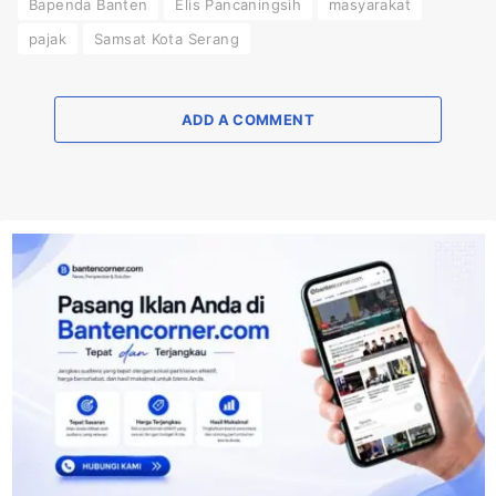
Bapenda Banten
Elis Pancaningsih
masyarakat
pajak
Samsat Kota Serang
ADD A COMMENT