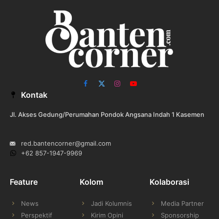
Facebook
X
Instagram
YouTube
Kontak
(Twitter)
Jl. Akses Gedung/Perumahan Pondok Angsana Indah 1 Kasemen
red.bantencorner@gmail.com
+62 857-1947-9969
Feature
Kolom
Kolaborasi
News
Jadi Kolumnis
Media Partner
Perspektif
Kirim Opini
Sponsorship