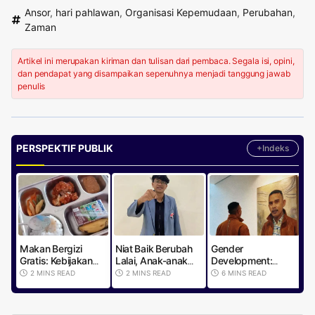
Ansor
,
hari pahlawan
,
Organisasi Kepemudaan
,
Perubahan
,
Zaman
Artikel ini merupakan kiriman dan tulisan dari pembaca. Segala isi, opini,
dan pendapat yang disampaikan sepenuhnya menjadi tanggung jawab
penulis
PERSPEKTIF PUBLIK
+Indeks
Makan Bergizi
Niat Baik Berubah
Gender
E
Gratis: Kebijakan
Lalai, Anak-anak
Development:
P
yang
Jadi Korban
Menggali Jejak
P
2 MINS READ
2 MINS READ
6 MINS READ
Mengandung
Ambisi Politik
Perubahan dalam
I
Potensi dan
yang Tergesa
Arus Sosial
Realitas