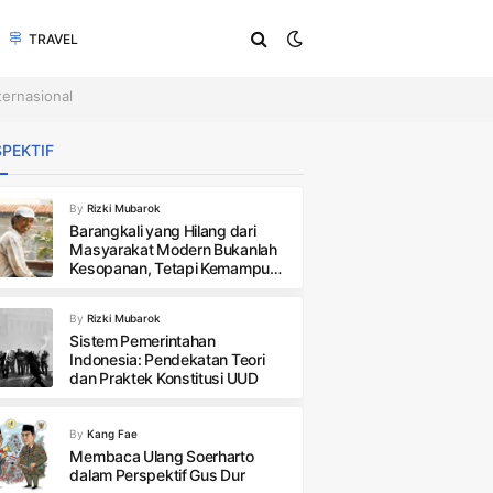
TRAVEL
ernasional
PEKTIF
By
Rizki Mubarok
Barangkali yang Hilang dari
Masyarakat Modern Bukanlah
Kesopanan, Tetapi Kemampuan
Menghormati Ruang yang
Tidak Pernah Menjadi Miliknya
By
Rizki Mubarok
Sistem Pemerintahan
Indonesia: Pendekatan Teori
dan Praktek Konstitusi UUD
By
Kang Fae
Membaca Ulang Soerharto
dalam Perspektif Gus Dur