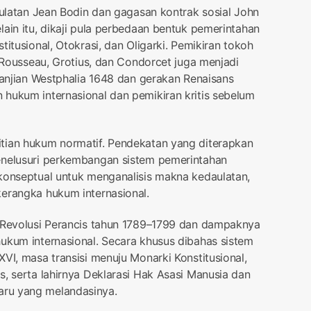
aulatan Jean Bodin dan gagasan kontrak sosial John
lain itu, dikaji pula perbedaan bentuk pemerintahan
titusional, Otokrasi, dan Oligarki. Pemikiran tokoh
, Rousseau, Grotius, dan Condorcet juga menjadi
rjanjian Westphalia 1648 dan gerakan Renaisans
hukum internasional dan pemikiran kritis sebelum
tian hukum normatif. Pendekatan yang diterapkan
enelusuri perkembangan sistem pemerintahan
konseptual untuk menganalisis makna kedaulatan,
kerangka hukum internasional.
a Revolusi Perancis tahun 1789–1799 dan dampaknya
ukum internasional. Secara khusus dibahas sistem
VI, masa transisi menuju Monarki Konstitusional,
s, serta lahirnya Deklarasi Hak Asasi Manusia dan
ru yang melandasinya.