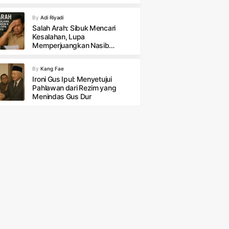
By
Adi Riyadi
Salah Arah: Sibuk Mencari
Kesalahan, Lupa
Memperjuangkan Nasib
Honorer PPPK Paruh Waktu
By
Kang Fae
Ironi Gus Ipul: Menyetujui
Pahlawan dari Rezim yang
Menindas Gus Dur