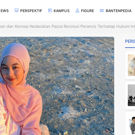
NEWS
PERSPEKTIF
KAMPUS
FIGURE
BANTENPEDIA
n dan Konsep Kedaulatan Pasca Revolusi Perancis Terhadap Hukum Int
PERS