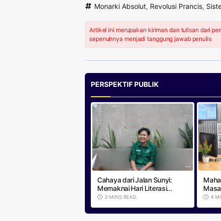
Monarki Absolut
,
Revolusi Prancis
,
Sist
Artikel ini merupakan kiriman dan tulisan dari p
sepenuhnya menjadi tanggung jawab penulis
PERSPEKTIF PUBLIK
Cahaya dari Jalan Sunyi:
Mahas
Memaknai Hari Literasi
Masal
Bersama Aim Elhazmi
Rakya
3 MINS READ
4 M