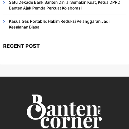
Satu Dekade Bank Banten Dinilai Semakin Kuat, Ketua DPRD
Banten Ajak Pemda Perkuat Kolaborasi
Kasus Gas Portable: Hakim Reduksi Pelanggaran Jadi
Kesalahan Biasa ​
RECENT POST