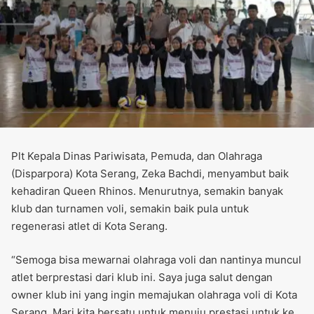
Plt Kepala Dinas Pariwisata, Pemuda, dan Olahraga
(Disparpora) Kota Serang, Zeka Bachdi, menyambut baik
kehadiran Queen Rhinos. Menurutnya, semakin banyak
klub dan turnamen voli, semakin baik pula untuk
regenerasi atlet di Kota Serang.
“Semoga bisa mewarnai olahraga voli dan nantinya muncul
atlet berprestasi dari klub ini. Saya juga salut dengan
owner klub ini yang ingin memajukan olahraga voli di Kota
Serang. Mari kita bersatu untuk menuju prestasi untuk ke