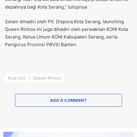
depannya bagi Kota Serang,” tutupnya
Selain dihadiri oleh Plt. Dispora Kota Serang, launching
Queen Rinhos ini juga dihadiri oleh perwakilan KONI Kota
Serang, Ketua Umum KONI Kabupaten Serang, serta
Pengurus Provinsi PBVSI Banten.
Klub Voli
Queen Rhinos
ADD A COMMENT