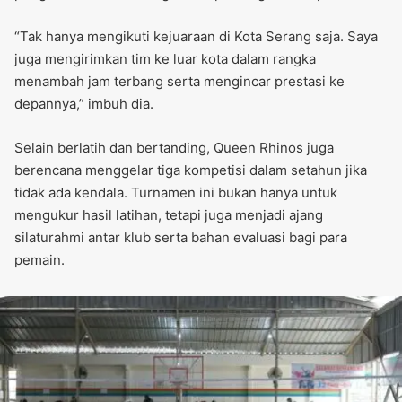
“Tak hanya mengikuti kejuaraan di Kota Serang saja. Saya
juga mengirimkan tim ke luar kota dalam rangka
menambah jam terbang serta mengincar prestasi ke
depannya,” imbuh dia.
Selain berlatih dan bertanding, Queen Rhinos juga
berencana menggelar tiga kompetisi dalam setahun jika
tidak ada kendala. Turnamen ini bukan hanya untuk
mengukur hasil latihan, tetapi juga menjadi ajang
silaturahmi antar klub serta bahan evaluasi bagi para
pemain.