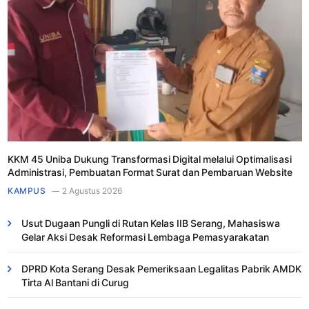
KKM 45 Uniba Dukung Transformasi Digital melalui Optimalisasi
Administrasi, Pembuatan Format Surat dan Pembaruan Website
KAMPUS
2 Agustus 2026
Usut Dugaan Pungli di Rutan Kelas IIB Serang, Mahasiswa
Gelar Aksi Desak Reformasi Lembaga Pemasyarakatan
DPRD Kota Serang Desak Pemeriksaan Legalitas Pabrik AMDK
Tirta Al Bantani di Curug