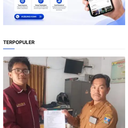
TERPOPULER