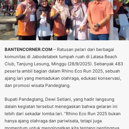
BANTENCORNER.COM
– Ratusan pelari dari berbagai
komunitas di Jabodetabek tumpah ruah di Lalasa Beach
Club, Tanjung Lesung, Minggu (28/9/2025). Sebanyak 483
peserta ambil bagian dalam Rhino Eco Run 2025, sebuah
ajang lari yang memadukan olahraga, edukasi konservasi,
dan promosi wisata Pandeglang.
Bupati Pandeglang, Dewi Setiani, yang hadir langsung
dalam kegiatan tersebut menegaskan bahwa gelaran ini
lebih dari sekadar lomba lari. “Rhino Eco Run 2025 bukan
hanya ajang olahraga dan pariwisata, tetapi juga
momentum untuk mengingatkan kita tentang pentingnya