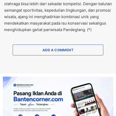
olahraga bisa lebih dari sekadar kompetisi. Dengan balutan
semangat sportivitas, kepedulian lingkungan, dan promosi
wisata, ajang ini menghadirkan kombinasi unik yang
mendekatkan masyarakat pada isu konservasi sekaligus
menghidupkan geliat pariwisata Pandeglang. (*)
ADD A COMMENT