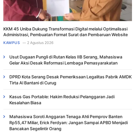
KKM 45 Uniba Dukung Transformasi Digital melalui Optimalisasi
Administrasi, Pembuatan Format Surat dan Pembaruan Website
KAMPUS
2 Agustus 2026
Usut Dugaan Pungli di Rutan Kelas IIB Serang, Mahasiswa
Gelar Aksi Desak Reformasi Lembaga Pemasyarakatan
DPRD Kota Serang Desak Pemeriksaan Legalitas Pabrik AMDK
Tirta Al Bantani di Curug
Kasus Gas Portable: Hakim Reduksi Pelanggaran Jadi
Kesalahan Biasa ​
Mahasiswa Soroti Anggaran Tenaga Ahli Pemprov Banten
Rp55,47 Miliar, Erick Ferdyan: Jangan Sampai APBD Menjadi
Bancakan Segelintir Orang