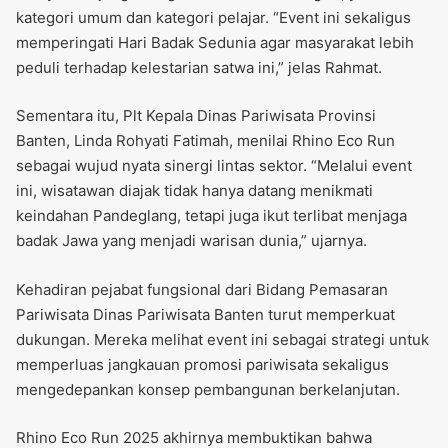
kategori umum dan kategori pelajar. “Event ini sekaligus
memperingati Hari Badak Sedunia agar masyarakat lebih
peduli terhadap kelestarian satwa ini,” jelas Rahmat.
Sementara itu, Plt Kepala Dinas Pariwisata Provinsi
Banten, Linda Rohyati Fatimah, menilai Rhino Eco Run
sebagai wujud nyata sinergi lintas sektor. “Melalui event
ini, wisatawan diajak tidak hanya datang menikmati
keindahan Pandeglang, tetapi juga ikut terlibat menjaga
badak Jawa yang menjadi warisan dunia,” ujarnya.
Kehadiran pejabat fungsional dari Bidang Pemasaran
Pariwisata Dinas Pariwisata Banten turut memperkuat
dukungan. Mereka melihat event ini sebagai strategi untuk
memperluas jangkauan promosi pariwisata sekaligus
mengedepankan konsep pembangunan berkelanjutan.
Rhino Eco Run 2025 akhirnya membuktikan bahwa