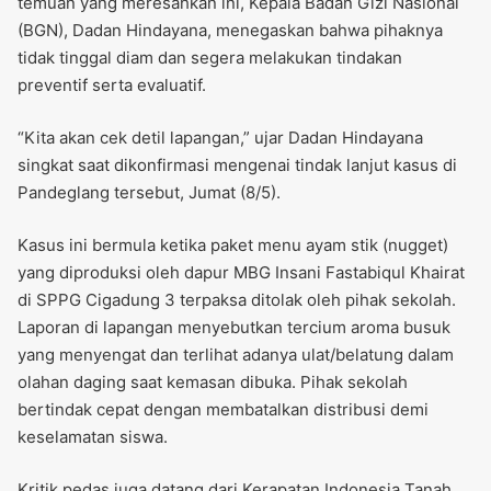
temuan yang meresahkan ini, Kepala Badan Gizi Nasional
(BGN), Dadan Hindayana, menegaskan bahwa pihaknya
tidak tinggal diam dan segera melakukan tindakan
preventif serta evaluatif.
“Kita akan cek detil lapangan,” ujar Dadan Hindayana
singkat saat dikonfirmasi mengenai tindak lanjut kasus di
Pandeglang tersebut, Jumat (8/5).
Kasus ini bermula ketika paket menu ayam stik (nugget)
yang diproduksi oleh dapur MBG Insani Fastabiqul Khairat
di SPPG Cigadung 3 terpaksa ditolak oleh pihak sekolah.
Laporan di lapangan menyebutkan tercium aroma busuk
yang menyengat dan terlihat adanya ulat/belatung dalam
olahan daging saat kemasan dibuka. Pihak sekolah
bertindak cepat dengan membatalkan distribusi demi
keselamatan siswa.
Kritik pedas juga datang dari Kerapatan Indonesia Tanah