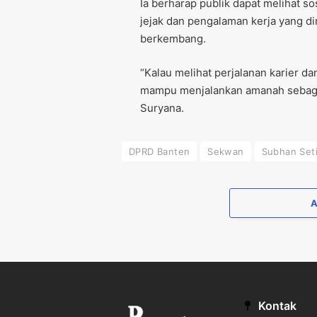
Ia berharap publik dapat melihat s
jejak dan pengalaman kerja yang di
berkembang.
“Kalau melihat perjalanan karier da
mampu menjalankan amanah sebagai
Suryana.
DPRD Banten
Sekwan
Subhan Set
Kontak