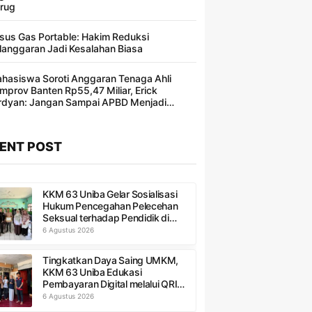
rug
sus Gas Portable: Hakim Reduksi
langgaran Jadi Kesalahan Biasa ​
hasiswa Soroti Anggaran Tenaga Ahli
mprov Banten Rp55,47 Miliar, Erick
rdyan: Jangan Sampai APBD Menjadi
ncakan Segelintir Orang
ENT POST
KKM 63 Uniba Gelar Sosialisasi
Hukum Pencegahan Pelecehan
Seksual terhadap Pendidik di
MTs Al-Ittihad
6 Agustus 2026
Tingkatkan Daya Saing UMKM,
KKM 63 Uniba Edukasi
Pembayaran Digital melalui QRIS
di Kampung Peres
6 Agustus 2026