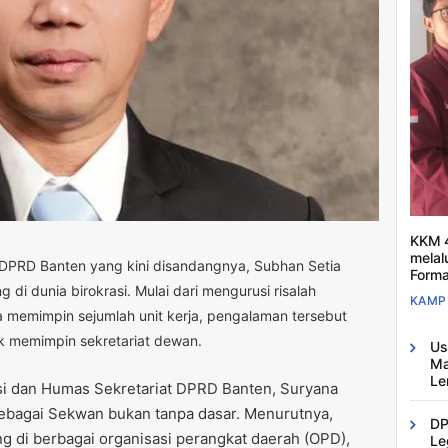
KKM 4
melal
s DPRD Banten yang kini disandangnya, Subhan Setia
Forma
 di dunia birokrasi. Mulai dari mengurusi risalah
KAMP
 memimpin sejumlah unit kerja, pengalaman tersebut
uk memimpin sekretariat dewan.
Us
Ma
Le
si dan Humas Sekretariat DPRD Banten, Suryana
bagai Sekwan bukan tanpa dasar. Menurutnya,
DP
g di berbagai organisasi perangkat daerah (OPD),
Le