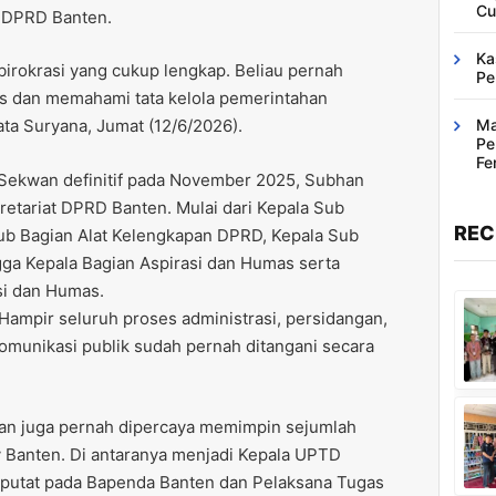
Cu
t DPRD Banten.
Ka
irokrasi yang cukup lengkap. Beliau pernah
Pe
is dan memahami tata kelola pemerintahan
Ma
ta Suryana, Jumat (12/6/2026).
Pe
Fe
 Sekwan definitif pada November 2025, Subhan
Ba
kretariat DPRD Banten. Mulai dari Kepala Sub
REC
Sub Bagian Alat Kelengkapan DPRD, Kepala Sub
gga Kepala Bagian Aspirasi dan Humas serta
si dan Humas.
Hampir seluruh proses administrasi, persidangan,
munikasi publik sudah pernah ditangani secara
han juga pernah dipercaya memimpin sejumlah
v Banten. Di antaranya menjadi Kepala UPTD
putat pada Bapenda Banten dan Pelaksana Tugas