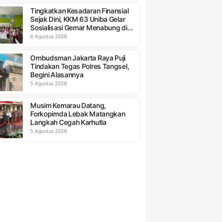
Tingkatkan Kesadaran Finansial
Sejak Dini, KKM 63 Uniba Gelar
Sosialisasi Gemar Menabung di
SDN Pulo Panjang 1
6 Agustus 2026
Ombudsman Jakarta Raya Puji
Tindakan Tegas Polres Tangsel,
Begini Alasannya
5 Agustus 2026
Musim Kemarau Datang,
Forkopimda Lebak Matangkan
Langkah Cegah Karhutla
5 Agustus 2026