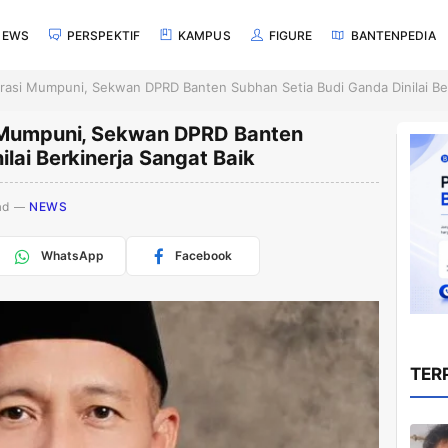
NEWS
PERSPEKTIF
KAMPUS
FIGURE
BANTENPEDIA
krasi Mumpuni, Sekwan DPRD Banten Subhan Setia Budi Ganda Dinilai Ber
i Mumpuni, Sekwan DPRD Banten
lai Berkinerja Sangat Baik
ad
NEWS
WhatsApp
Facebook
TER