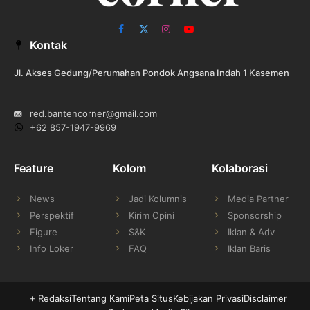
Facebook
X
Instagram
YouTube
Kontak
(Twitter)
Jl. Akses Gedung/Perumahan Pondok Angsana Indah 1 Kasemen
red.bantencorner@gmail.com
+62 857-1947-9969
Feature
Kolom
Kolaborasi
News
Jadi Kolumnis
Media Partner
Perspektif
Kirim Opini
Sponsorship
Figure
S&K
Iklan & Adv
Info Loker
FAQ
Iklan Baris
Redaksi
Tentang Kami
Peta Situs
Kebijakan Privasi
Disclaimer